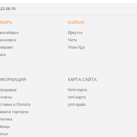
422-26-70
ИБИРЬ
БАЙКАЛ
восибирск
Иркутск
асноярск
Чита
мерово
Улан-Удэ
мск
НФОРМАЦИЯ
КАРТА САЙТА
продавце
html-карта
нтакты
xml-карта
ставка и Оплата
yml-прайс
авила торговли
литика
мощь
атьи