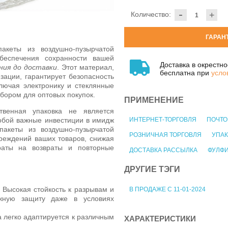
-
Количество:
+
ГАРАН
акеты из воздушно-пузырчатой
беспечения сохранности вашей
Доставка в окрестн
ния до доставки
. Этот материал,
бесплатна при
усло
ации, гарантирует безопасность
ключая электронику и стеклянные
бором для оптовых покупок.
ПРИМЕНЕНИЕ
венная упаковка не является
обой важные инвестиции в имидж
ИНТЕРНЕТ-ТОРГОВЛЯ
ПОЧТО
акеты из воздушно-пузырчатой
РОЗНИЧНАЯ ТОРГОВЛЯ
УПАК
реждений ваших товаров, снижая
раты на возвраты и повторные
ДОСТАВКА РАССЫЛКА
ФУЛФ
ДРУГИЕ ТЭГИ
Высокая стойкость к разрывам и
В ПРОДАЖЕ С 11-01-2024
жную защиту даже в условиях
 легко адаптируется к различным
ХАРАКТЕРИСТИКИ