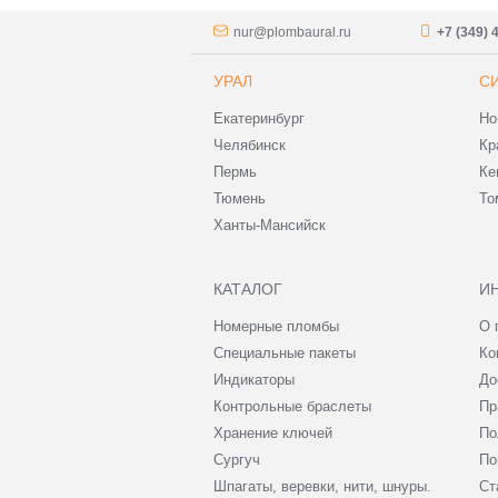
nur@plombaural.ru
+7 (349) 
УРАЛ
С
Екатеринбург
Но
Челябинск
Кр
Пермь
Ке
Тюмень
То
Ханты-Мансийск
КАТАЛОГ
И
Номерные пломбы
О 
Специальные пакеты
Ко
Индикаторы
До
Контрольные браслеты
Пр
Хранение ключей
По
Сургуч
По
Шпагаты, веревки, нити, шнуры.
Ст