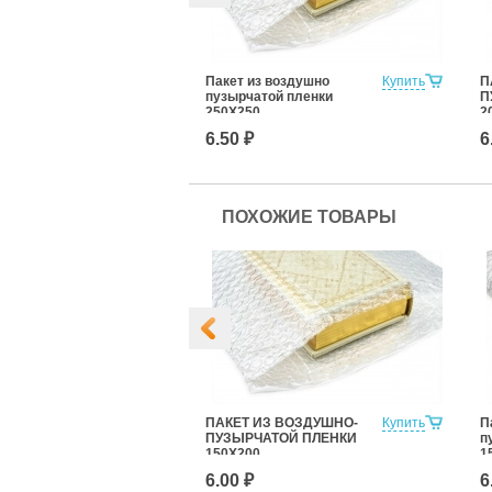
 ВОЗДУШНО-
Купить
Пакет из воздушно
Купить
П
ТОЙ ПЛЕНКИ
пузырчатой пленки
П
50 С КЛЕЕВЫМ
250Х250
2
С
6.50 ₽
6
ПОХОЖИЕ ТОВАРЫ
 ВОЗДУШНО-
Купить
ПАКЕТ ИЗ ВОЗДУШНО-
Купить
П
ТОЙ ПЛЕНКИ
ПУЗЫРЧАТОЙ ПЛЕНКИ
п
50 С КЛЕЕВЫМ
150Х200
1
с
6.00 ₽
6