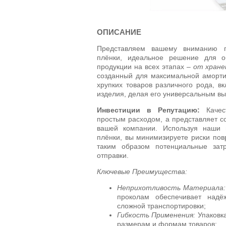
ОПИСАНИЕ
Представляем вашему вниманию п
плёнки, идеальное решение для о
продукции на всех этапах –
от хране
созданный для максимальной амортиз
хрупких товаров различного рода, в
изделия, делая его универсальным вы
Инвестиции в Репутацию:
Качест
простым расходом, а представляет с
вашей компании. Используя наши п
плёнки, вы минимизируете риски пов
таким образом потенциальные зат
отправки.
Ключевые Преимущества:
Неприхотливость Материала:
проколам обеспечивает надё
сложной транспортировки;
Гибкость Применения:
Упаковка
размерам и формам товаров;