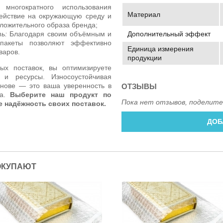
многократного использования
Материал
действие на окружающую среду и
ложительного образа бренда;
ь:
Благодаря своим объёмным и
Дополнительный эффект
пакеты позволяют эффективно
Единица измерения
варов.
продукции
х поставок, вы оптимизируете
 и ресурсы. Износоустойчивая
снове — это ваша уверенность в
ОТЗЫВЫ
ра.
Выберите наш продукт по
Пока нет отзывов, поделите
е надёжность своих поставок.
ДОБ
ОКУПАЮТ