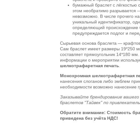
бумажный браслет с лёгкостью с
этом необратимо разрывается —
невозможно. В числе прочего н
уникальный идентификатор, од
определяющий происхождение б
предупреждается подлог и пере
Сырьевая основа браслета — крафтов
Сам браслет имеет размеры 19*250 мм
составляет прямоугольник 14*180 мм
информации о мероприятии использу
шелкотрафаретная печать
.
Монохромная шелкотрафаретная п
нанесения слоганов либо эмблем пр
необходимости возможно нанесение г
Заказывайте брендирование вашего
браслетов "Тайвек" по привлекатель
Обратите внимание: Стоимость
бр
приведена без учёта НДС!