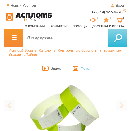
Новый Уренгой
Вход
+7 (349) 422-26-70
За
0
0
0
о
О КОМПАНИИ
КОНТАКТЫ
ПОМОЩЬ
ДОСТАВКА И ОПЛАТА
зв
Аспломб-Урал
Каталог
Контрольные браслеты
Бумажные
браслеты Тайвек
Видео
Фото