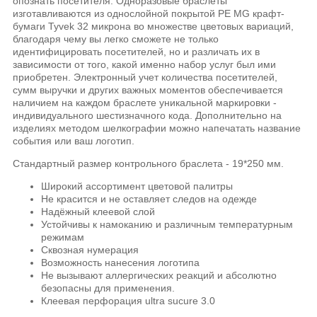
опознать посетителя. Одноразовые браслеты
изготавливаются из однослойной покрытой РЕ MG крафт-
бумаги Tyvek 32 микрона во множестве цветовых вариаций,
благодаря чему вы легко сможете не только
идентифицировать посетителей, но и различать их в
зависимости от того, какой именно набор услуг был ими
приобретен. Электронный учет количества посетителей,
сумм выручки и других важных моментов обеспечивается
наличием на каждом браслете уникальной маркировки -
индивидуального шестизначного кода. Дополнительно на
изделиях методом шелкографии можно напечатать название
события или ваш логотип.
Стандартный размер контрольного браслета - 19*250 мм.
Широкий ассортимент цветовой палитры
Не красится и не оставляет следов на одежде
Надёжный клеевой слой
Устойчивы к намоканию и различным температурным
режимам
Сквозная нумерация
Возможность нанесения логотипа
Не вызывают аллергических реакций и абсолютно
безопасны для применения.
Клеевая перфорация ultra sucure 3.0