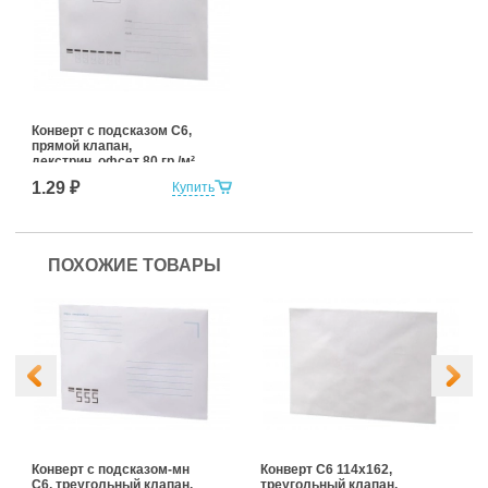
Конверт с подсказом С6,
прямой клапан,
декстрин, офсет 80 гр./м²
1.29 ₽
Купить
ПОХОЖИЕ ТОВАРЫ
Конверт с подсказом-мн
Конверт С6 114x162,
С6, треугольный клапан,
треугольный клапан,