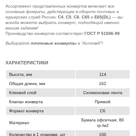
Ассортимент представленных конвертов включает все
основные фомраты, действующие в обороте почтовых и
курьерских служб России:
C4
,
C5
,
C6
,
C65
и
E65(DL)
—
вы
всегда можете выбрать конверт, подходящий именно
вашим задачам!
Производство конвертов соответствует
ГОСТ Р 51506-99
.
Выбирайте
почтовые конверты
в "Аспломб"!
ХАРАКТЕРИСТИКИ
Высота, мм
114
Общая длина, мм
162
Клеевой слой
Силиконовая лента
Клапан конверта
Прямой
Формат конверта
C6
Бумага офсетная, 80
Материал
гр./м2
Количество в 1 упаковке, шт
100