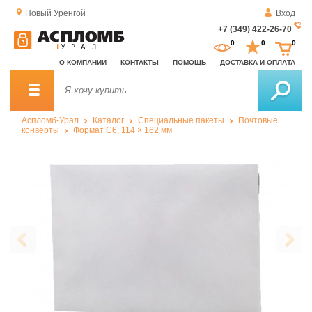
Новый Уренгой
Вход
+7 (349) 422-26-70
За
0
0
0
о
О КОМПАНИИ
КОНТАКТЫ
ПОМОЩЬ
ДОСТАВКА И ОПЛАТА
зв
Аспломб-Урал
Каталог
Специальные пакеты
Почтовые
конверты
Формат C6, 114 × 162 мм