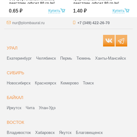
декстрин, офсет 80 гр./м²
декстрин, офсет 80 гр./м²
0.65 ₽
1.40 ₽
Купить
Купить
nur@plombaural.ru
+7 (349) 422-26-70
УРАЛ
Екатеринбург
Челябинск
Пермь
Тюмень
Ханты-Мансийск
СИБИРЬ
Новосибирск
Красноярск
Кемерово
Томск
БАЙКАЛ
Иркутск
Чита
Улан-Удэ
ВОСТОК
Владивосток
Хабаровск
Якутск
Благовещенск