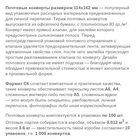
Почтовые конверты размером 114x162 мм
— популярный
вид упаковочных расходных материалов предназначенных
для личной переписки. Тираж почтовых конвертов
выпускается из
офсетной бумаги, с плотностью 80 гр./м²
.
Конверт имеет
прямой клапан
, для заклейки которого
предусмотрена
силиконовая полоса
. Перед
непосредственной упаковкой почтового отправления с
клапана удаляется предохранительная лента, активирующая
адгезионные свойства слоя, после чего заклейка происходит
простым разглаживанием клапана по конверту. Дизайн
почтового конверта не имеет подсказа — благодаря чему
обладает привлекательной стоимостью и может заполняться
в произвольной форме.
Формат C6
сочетает компактные и практичные качества,
такие конверты обеспечивают пересылку листов
А6
,
А4
,
сложенных вчетверо либо листов
А5
, сложенных вдвое
—
это могут быть открытки, уведомления, личная
переписка, фотографии либо иная корреспонденция
.
Почтовые конверты комплектуются в упаковках
по 100 шт
.
3
Оптовые партии собираются в коробки, объёмом
0.012 м
и
весом
3.6 кг
— вместительность такой коробки составляет
10
упаковок
, т.е.
1 000 конвертов
.