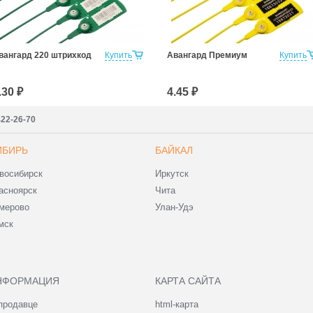
вангард 220 штрихкод
Купить
Авангард Премиум
Купить
.30 ₽
4.45 ₽
422-26-70
ИБИРЬ
БАЙКАЛ
восибирск
Иркутск
асноярск
Чита
мерово
Улан-Удэ
мск
НФОРМАЦИЯ
КАРТА САЙТА
продавце
html-карта