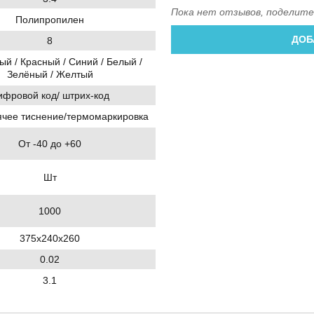
Пока нет отзывов, поделите
Полипропилен
ДОБ
8
й / Красный / Синий / Белый /
Зелёный / Желтый
ифровой код/ штрих-код
ячее тиснение/термомаркировка
От -40 до +60
Шт
1000
375х240х260
0.02
3.1