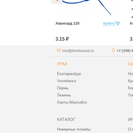
ля
Купить
Авангард 220
Купить
А
елей Фаст 150
3.15 ₽
3
nur@plombaural.ru
+7 (349) 
УРАЛ
С
Екатеринбург
Но
Челябинск
Кр
Пермь
Ке
Тюмень
То
Ханты-Мансийск
КАТАЛОГ
И
Номерные пломбы
О 