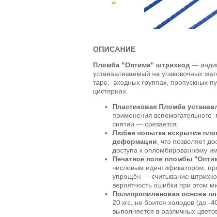
ОПИСАНИЕ
Пломба "Оптима" штрихкод
— индик
устанавливаемый на упаковочных мат
таре, входных группах, пропускных пу
цистернах.
Пластиковая Пломба устанав
применения вспомогательного 
снятии — срезается;
Любая попытка вскрытия пло
деформации
, что позволяет д
доступа к опломбированному и
Печатное поле пломбы "Опти
числовым идентификатором, пр
упрощён — считывание штрихкод
вероятность ошибки при этом м
Полипропиленовая основа п
20 кгс, не боится холодов (до -4
выполняется в различных цвет