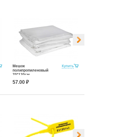
Мешок
Купить
Наклейка-пломба Контур
полипропиленовый
20х40 мм
70*120см.
57.00 ₽
2.15 ₽