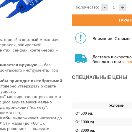
-
Количество:
+
ГАРАН
Внимание: Стоимост
аторный защитный механизм,
ериалах, запираемой
нктах, сейфах, контейнерах и
Доставка в окрестн
бесплатна при
усло
ливается вручную
— без
монтажного инструмента. При
СПЕЦИАЛЬНЫЕ ЦЕНЫ
мбы приводит к необратимой
остоверно утверждать о факте
муществу;
ма"
маркировано штрихкодом и
оцесс аудита максимально
Условие
а происходит "на лету",
инимальна;
От 500 ед.
ломбы
выдерживает нагрузки до
От 1000 ед.
0°C) и жары (до +60°C),
овых решениях —
красном,
От 3000 ед.