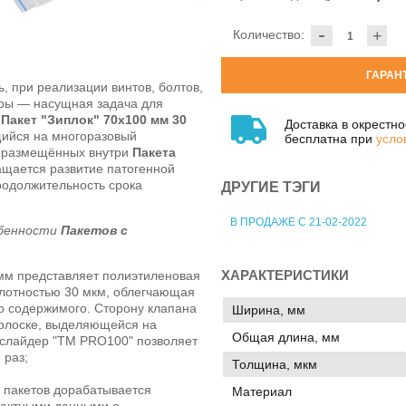
-
Количество:
+
ГАРАН
, при реализации винтов, болтов,
уры — насущная задача для
.
Пакет "Зиплок" 70х100 мм 30
Доставка в окрестн
ийся на многоразовый
бесплатна при
усло
У размещённых внутри
Пакета
щается развитие патогенной
родолжительность срока
ДРУГИЕ ТЭГИ
В ПРОДАЖЕ С 21-02-2022
обенности
Пакетов с
ХАРАКТЕРИСТИКИ
 мм представляет полиэтиленовая
плотностью 30 мкм, облегчающая
о содержимого. Сторону клапана
Ширина, мм
полоске, выделяющейся на
Общая длина, мм
 слайдер "ТМ PRO100" позволяет
 раз;
Толщина, мкм
" пакетов дорабатывается
Материал
тактными данными о