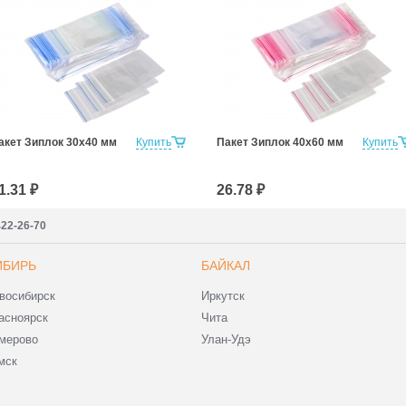
акет Зиплок 30х40 мм
Купить
Пакет Зиплок 40х60 мм
Купить
1.31 ₽
26.78 ₽
422-26-70
ИБИРЬ
БАЙКАЛ
восибирск
Иркутск
асноярск
Чита
мерово
Улан-Удэ
мск