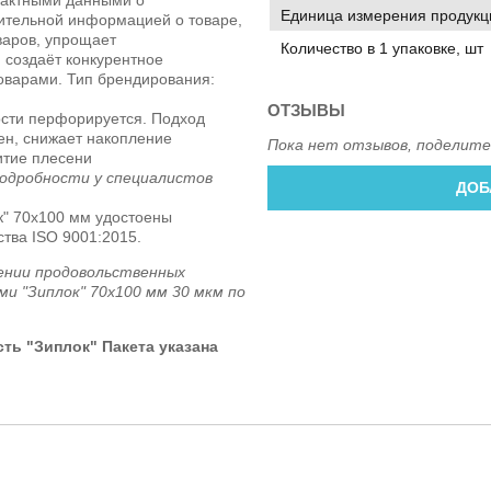
Единица измерения продукц
ительной информацией о товаре,
варов, упрощает
Количество в 1 упаковке, шт
 создаёт конкурентное
оварами. Тип брендирования:
ОТЗЫВЫ
ости перфорируется. Подход
ен, снижает накопление
Пока нет отзывов, поделите
итие плесени
одробности у специалистов
ДОБ
к" 70х100 мм удостоены
тва ISO 9001:2015.
ении продовольственных
и "Зиплок" 70х100 мм 30 мкм по
ь "Зиплок" Пакета указана