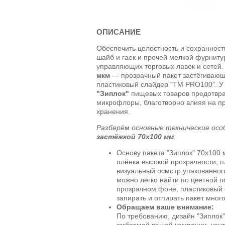
ОПИСАНИЕ
Обеспечить целостность и сохранность
шайб и гаек и прочей мелкой фурнит
управляющих торговых лавок и сетей
мкм
— прозрачный пакет застёгивающ
пластиковый слайдер "TM PRO100". 
"Зиплок"
пищевых товаров предотвра
микрофлоры, благотворно влияя на п
хранения.
Разберём основные технические ос
застёжкой 70х100 мм
:
Основу пакета "Зиплок" 70х100
плёнка высокой прозрачности, 
визуальный осмотр упакованног
можно легко найти по цветной 
прозрачном фоне, пластиковый
запирать и отпирать пакет много
Обращаем ваше внимание:
По требованию, дизайн "Зиплок
эмблемой вашей компании, кон