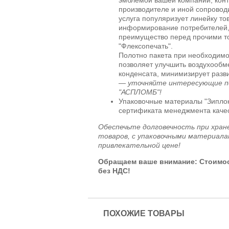
производителе и иной сопровод
услуга популяризует линейку то
информирование потребителей,
преимущество перед прочими т
"Флексопечать".
Полотно пакета при необходим
позволяет улучшить воздухообм
конденсата, минимизирует разв
—
уточняйте интересующие п
"АСПЛОМБ"!
Упаковочные материалы "Зипло
сертификата менеджмента качес
Обеспечьте долговечность при хран
товаров, с упаковочными материалам
привлекательной цене!
Обращаем ваше внимание: Стоимост
без НДС!
ПОХОЖИЕ ТОВАРЫ