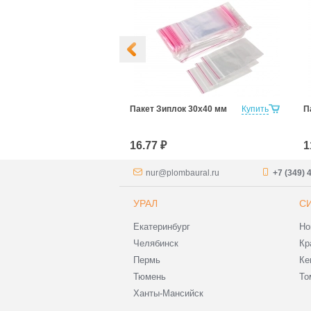
лок 70x100 мм
Купить
Пакет Зиплок 30х40 мм
Купить
П
16.77 ₽
1
nur@plombaural.ru
+7 (349) 
УРАЛ
С
Екатеринбург
Но
Челябинск
Кр
Пермь
Ке
Тюмень
То
Ханты-Мансийск