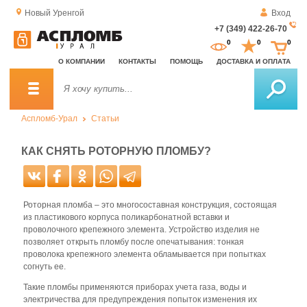
Новый Уренгой
Вход
+7 (349) 422-26-70
За
0
0
0
о
О КОМПАНИИ
КОНТАКТЫ
ПОМОЩЬ
ДОСТАВКА И ОПЛАТА
зв
Аспломб-Урал
Статьи
КАК СНЯТЬ РОТОРНУЮ ПЛОМБУ?
Роторная пломба – это многосоставная конструкция, состоящая
из пластикового корпуса поликарбонатной вставки и
проволочного крепежного элемента. Устройство изделия не
позволяет открыть пломбу после опечатывания: тонкая
проволока крепежного элемента обламывается при попытках
согнуть ее.
Такие пломбы применяются приборах учета газа, воды и
электричества для предупреждения попыток изменения их