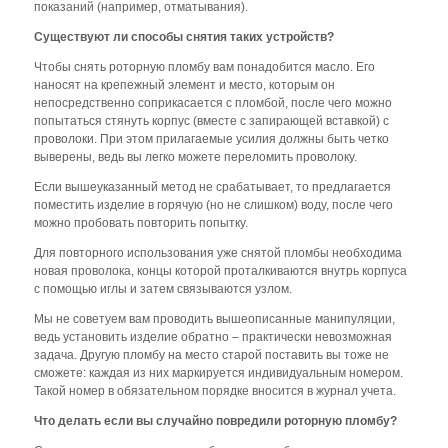
показаний (например, отматывания).
Существуют ли способы снятия таких устройств?
Чтобы снять роторную пломбу вам понадобится масло. Его
наносят на крепежный элемент и место, которым он
непосредственно соприкасается с пломбой, после чего можно
попытаться стянуть корпус (вместе с запирающей вставкой) с
проволоки. При этом прилагаемые усилия должны быть четко
выверены, ведь вы легко можете переломить проволоку.
Если вышеуказанный метод не срабатывает, то предлагается
поместить изделие в горячую (но не слишком) воду, после чего
можно пробовать повторить попытку.
Для повторного использования уже снятой пломбы необходима
новая проволока, концы которой проталкиваются внутрь корпуса
с помощью иглы и затем связываются узлом.
Мы не советуем вам проводить вышеописанные манипуляции,
ведь установить изделие обратно – практически невозможная
задача. Другую пломбу на место старой поставить вы тоже не
сможете: каждая из них маркируется индивидуальным номером.
Такой номер в обязательном порядке вносится в журнал учета.
Что делать если вы случайно повредили роторную пломбу?