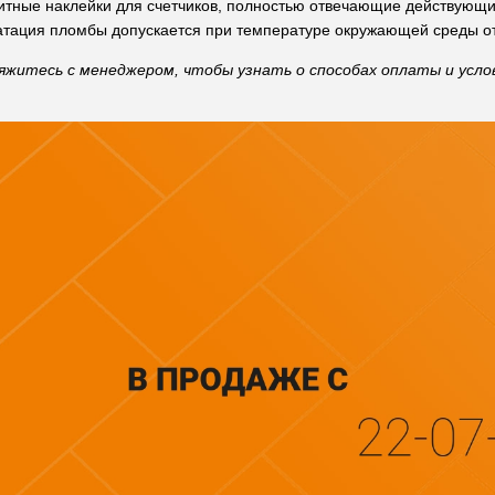
итные наклейки для счетчиков, полностью отвечающие действующ
атация пломбы допускается при температуре окружающей среды от 
яжитесь с менеджером, чтобы узнать о способах оплаты и услов