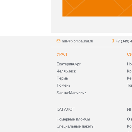
nur@plombaural.ru
+7 (349) 
УРАЛ
С
Екатеринбург
Но
Челябинск
Кр
Пермь
Ке
Тюмень
То
Ханты-Мансийск
КАТАЛОГ
И
Номерные пломбы
О 
Специальные пакеты
Ко