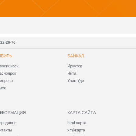
422-26-70
ИБИРЬ
БАЙКАЛ
восибирск
Иркутск
асноярск
Чита
мерово
Улан-Удэ
мск
НФОРМАЦИЯ
КАРТА САЙТА
продавце
html-карта
нтакты
xml-карта