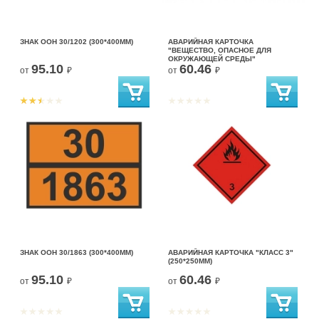
ЗНАК ООН 30/1202 (300*400ММ)
АВАРИЙНАЯ КАРТОЧКА
"ВЕЩЕСТВО, ОПАСНОЕ ДЛЯ
ОКРУЖАЮЩЕЙ СРЕДЫ"
95.10
60.46
(250*250ММ)
от
₽
от
₽
ЗНАК ООН 30/1863 (300*400ММ)
АВАРИЙНАЯ КАРТОЧКА "КЛАСС 3"
(250*250ММ)
95.10
60.46
от
₽
от
₽