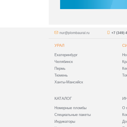
nur@plombaural.ru
+7 (349) 
УРАЛ
С
Екатеринбург
Но
Челябинск
Кр
Пермь
Ке
Тюмень
То
Ханты-Мансийск
КАТАЛОГ
И
Номерные пломбы
О 
Специальные пакеты
Ко
Индикаторы
До