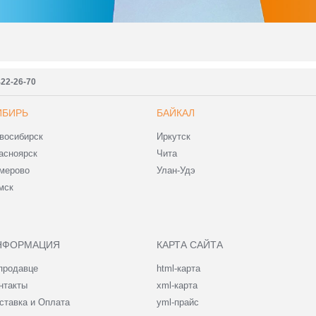
422-26-70
ИБИРЬ
БАЙКАЛ
восибирск
Иркутск
асноярск
Чита
мерово
Улан-Удэ
мск
НФОРМАЦИЯ
КАРТА САЙТА
продавце
html-карта
нтакты
xml-карта
ставка и Оплата
yml-прайс