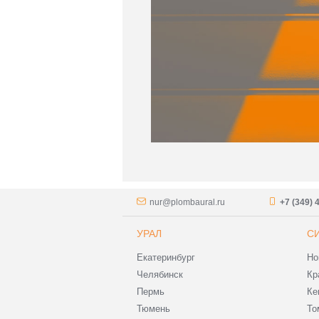
nur@plombaural.ru
+7 (349) 
УРАЛ
С
Екатеринбург
Но
Челябинск
Кр
Пермь
Ке
Тюмень
То