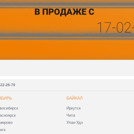
422-26-70
ИБИРЬ
БАЙКАЛ
восибирск
Иркутск
асноярск
Чита
мерово
Улан-Удэ
мск