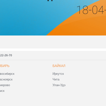
422-26-70
ИБИРЬ
БАЙКАЛ
восибирск
Иркутск
асноярск
Чита
мерово
Улан-Удэ
мск