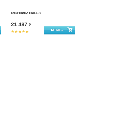
КЛЮЧНИЦА НКЛ-600
21 487
₽