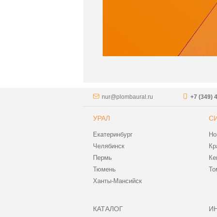
nur@plombaural.ru
+7 (349) 
УРАЛ
С
Екатеринбург
Но
Челябинск
Кр
Пермь
Ке
Тюмень
То
Ханты-Мансийск
КАТАЛОГ
И