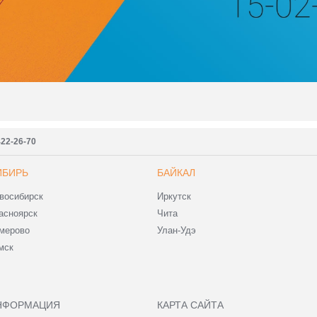
422-26-70
ИБИРЬ
БАЙКАЛ
восибирск
Иркутск
асноярск
Чита
мерово
Улан-Удэ
мск
НФОРМАЦИЯ
КАРТА САЙТА