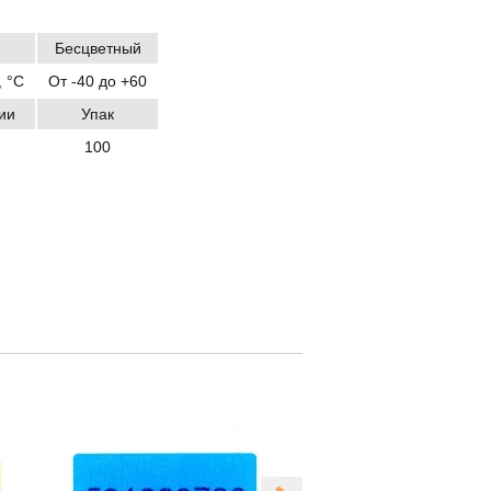
Бесцветный
 °C
От -40 до +60
ии
Упак
100