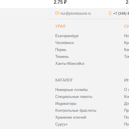
2.75 ₽
2
nur@plombaural.ru
+7 (349) 
УРАЛ
С
Екатеринбург
Но
Челябинск
Кр
Пермь
Ке
Тюмень
То
Ханты-Мансийск
КАТАЛОГ
И
Номерные пломбы
О 
Специальные пакеты
Ко
Индикаторы
До
Контрольные браслеты
Пр
Хранение ключей
По
Сургуч
По