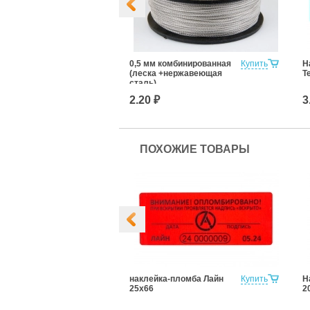
Купить
0,5 мм комбинированная
Купить
Н
(леска +нержавеющая
Т
сталь)
2.20 ₽
3
ПОХОЖИЕ ТОВАРЫ
пломба Терра
Купить
наклейка-пломба Лайн
Купить
Н
25х66
2