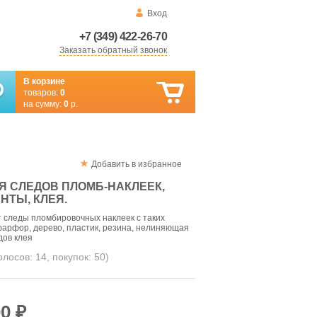
Вход
+7 (349) 422-26-70
Заказать обратный звонок
В корзине
товаров:
0
на сумму:
0
р.
Добавить в избранное
Я СЛЕДОВ ПЛОМБ-НАКЛЕЕК,
ТЫ, КЛЕЯ.
т следы пломбировочных наклеек с таких
 фарфор, дерево, пластик, резина, нелиняющая
дов клея
голосов:
14
, покупок:
50
)
0 ₽