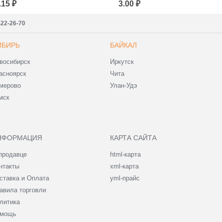
.15 ₽
3.00 ₽
422-26-70
ИБИРЬ
БАЙКАЛ
восибирск
Иркутск
асноярск
Чита
мерово
Улан-Удэ
мск
НФОРМАЦИЯ
КАРТА САЙТА
продавце
html-карта
нтакты
xml-карта
ставка и Оплата
yml-прайс
авила торговли
литика
мощь