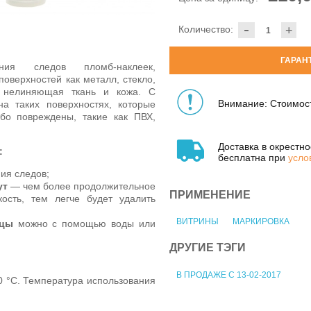
-
Количество:
+
ГАРАН
я следов пломб-наклеек,
поверхностей как металл, стекло,
, нелиняющая ткань и кожа. С
Внимание: Стоимост
а таких поверхностях, которые
бо повреждены, такие как ПВХ,
Доставка в окрестн
:
бесплатна при
усло
ия следов;
ут
— чем более продолжительное
ПРИМЕНЕНИЕ
кость, тем легче будет удалить
ВИТРИНЫ
МАРКИРОВКА
ицы
можно с помощью воды или
ДРУГИЕ ТЭГИ
В ПРОДАЖЕ С 13-02-2017
0 °C. Температура использования