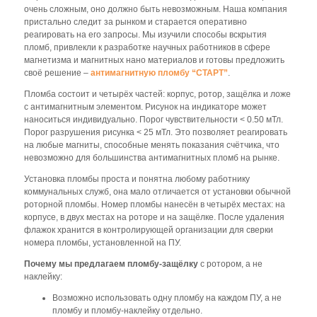
очень сложным, оно должно быть невозможным. Наша компания
пристально следит за рынком и старается оперативно
реагировать на его запросы. Мы изучили способы вскрытия
пломб, привлекли к разработке научных работников в сфере
магнетизма и магнитных нано материалов и готовы предложить
своё решение –
антимагнитную пломбу “СТАРТ”
.
Пломба состоит и четырёх частей: корпус, ротор, защёлка и ложе
с антимагнитным элементом. Рисунок на индикаторе может
наноситься индивидуально. Порог чувствительности < 0.50 мТл.
Порог разрушения рисунка < 25 мТл. Это позволяет реагировать
на любые магниты, способные менять показания счётчика, что
невозможно для большинства антимагнитных пломб на рынке.
Установка пломбы проста и понятна любому работнику
коммунальных служб, она мало отличается от установки обычной
роторной пломбы. Номер пломбы нанесён в четырёх местах: на
корпусе, в двух местах на роторе и на защёлке. После удаления
флажок хранится в контролирующей организации для сверки
номера пломбы, установленной на ПУ.
Почему мы предлагаем пломбу-защёлку
с ротором, а не
наклейку:
Возможно использовать одну пломбу на каждом ПУ, а не
пломбу и пломбу-наклейку отдельно.