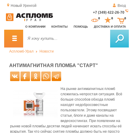
Новый Уренгой
Вход
+7 (349) 422-26-70
За
0
0
0
о
О КОМПАНИИ
КОНТАКТЫ
ПОМОЩЬ
ДОСТАВКА И ОПЛАТА
зв
Аспломб-Урал
Новости
АНТИМАГНИТНАЯ ПЛОМБА "СТАРТ"
На рынке антимагнитных пломб
сложилась непростая ситуация. Всё
больше способов обхода пломб
находят недобросовестные
пользователи. Этому посвящают
статьи, блоги и даже каналы на
видеохостингах. При появлении на
рынке новой пломбы десятки людей начинают искать способы её
вскрытия. Так что сейчас снятие пломбы должно быть не просто