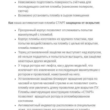
Невозможно подготовить поверхность счётчика для
последующего снятия пломбы (нанесение полироли,
скотча)
Возможно установить пломбу в сыром помещении
Как
наша антимагнитная пломба СТАРТ
защищена от вскрытия
:
Прозрачный корпус позволяет отслеживать попытки
манипуляций с пломбой.
Корпус пломбы изготовлен из хрупкого пластика, при
попытке воздействовать на пломбу с целью её вскрытия,
пломба ломается.
Торец установленной защёлки не выступает над корпусом,
её нельзя подцепить и попытаться вытащить, как защёлки
некоторых других моделей.
У торца ротора нет люфта, как у других моделей, что
исключает его извлечение и последующие манипуляции с
ротором и проволокой, намотанной на него.
Установленная защёлка блокирует вращение ротора по
часовой и против часовой стрелке и не позволяет снять
пломбу или увеличить длину проволоки для вскрытия ПУ.
Пломбы имитирующие конструкцию пломбы «СТАРТ»
позволяют вращаться ротору в опломбированном
состоянии.
Антимагнитный индикатор расположен в специальном
ложе, это препятствует его извлечению из пломбы.