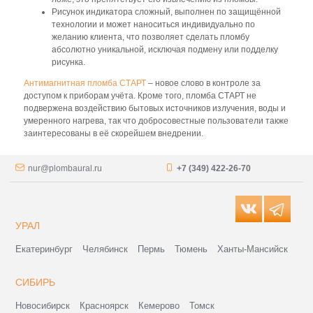
Рисунок индикатора сложный, выполнен по защищённой
технологии и может наноситься индивидуально по
желанию клиента, что позволяет сделать пломбу
абсолютно уникальной, исключая подмену или подделку
рисунка.
Антимагнитная пломба СТАРТ
– новое слово в контроле за
доступом к приборам учёта. Кроме того, пломба СТАРТ не
подвержена воздействию бытовых источников излучения, воды и
умеренного нагрева, так что добросовестные пользователи также
заинтересованы в её скорейшем внедрении.
nur@plombaural.ru
+7 (349) 422-26-70
УРАЛ
Екатеринбург
Челябинск
Пермь
Тюмень
Ханты-Мансийск
СИБИРЬ
Новосибирск
Красноярск
Кемерово
Томск