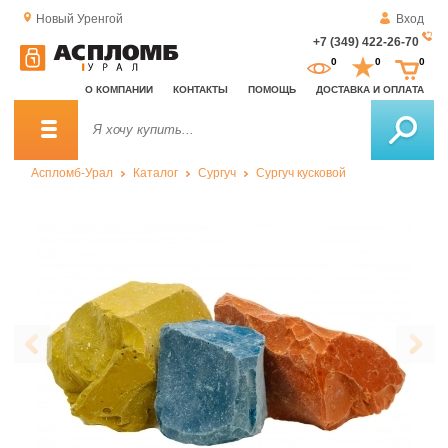
Новый Уренгой
Вход
+7 (349) 422-26-70
За
0
0
0
о
О КОМПАНИИ
КОНТАКТЫ
ПОМОЩЬ
ДОСТАВКА И ОПЛАТА
зв
Аспломб-Урал
Каталог
Сургуч
Сургуч кусковой