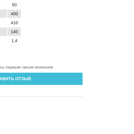
50
400
410
140
1,4
сь первым своим мнением.
АВИТЬ ОТЗЫВ