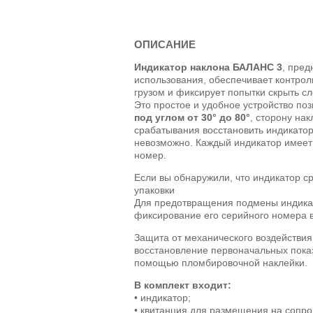
ОПИСАНИЕ
Индикатор наклона БАЛАНС 3
, пред
использования, обеспечивает контро
грузом и фиксирует попытки скрыть с
Это простое и удобное устройство по
под углом от 30° до 80°
, сторону на
срабатывания восстановить индикатор
невозможно. Каждый индикатор имее
номер.
Если вы обнаружили, что индикатор с
упаковки
Для предотвращения подмены индика
фиксирование его серийного номера 
Защита от механического воздействия
восстановление первоначальных пока
помощью пломбировочной наклейки.
В комплект входит:
• индикатор;
• квитанция для размещения на сопро