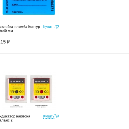
аклейка-пломба Контур
Купить
0х40 мм
.15 ₽
ндикатор наклона
Купить
аланс 2