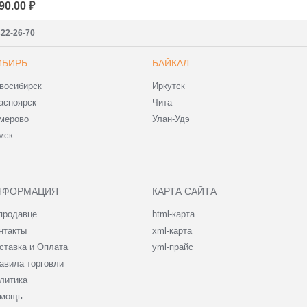
90.00 ₽
422-26-70
ИБИРЬ
БАЙКАЛ
восибирск
Иркутск
асноярск
Чита
мерово
Улан-Удэ
мск
НФОРМАЦИЯ
КАРТА САЙТА
продавце
html-карта
нтакты
xml-карта
ставка и Оплата
yml-прайс
авила торговли
литика
мощь