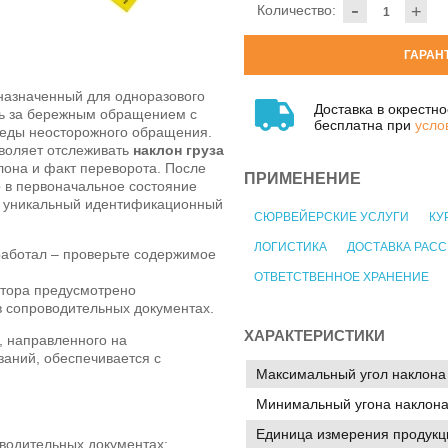
-
Количество:
+
ГАРАН
назначенный для одноразового
Доставка в окрестн
ль за бережным обращением с
бесплатна при
усло
леды неосторожного обращения.
зволяет отслеживать
наклон груза
клона и факт переворота. После
ПРИМЕНЕНИЕ
 в первоначальное состояние
т уникальный идентификационный
СЮРВЕЙЕРСКИЕ УСЛУГИ
КУ
ЛОГИСТИКА
ДОСТАВКА РАС
работал – проверьте содержимое
ОТВЕТСТВЕННОЕ ХРАНЕНИЕ
тора предусмотрено
в сопроводительных документах.
ХАРАКТЕРИСТИКИ
, направленного на
заний, обеспечивается с
Максимальный угол наклона
Минимальный угона наклон
Единица измерения продукц
водительных документах;