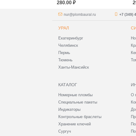
280.00 ₽
2
nur@plombaural.ru
+7 (349) 
УРАЛ
С
Екатеринбург
Но
Челябинск
Кр
Пермь
Ке
Тюмень
То
Ханты-Мансийск
КАТАЛОГ
И
Номерные пломбы
О 
Специальные пакеты
Ко
Индикаторы
До
Контрольные браслеты
Пр
Хранение ключей
По
Сургуч
По