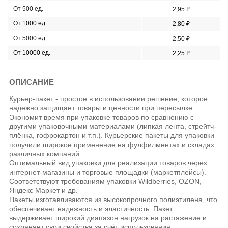
От 500 ед.
2,95 ₽
От 1000 ед.
2,80 ₽
От 5000 ед.
2,50 ₽
От 10000 ед.
2,25 ₽
ОПИСАНИЕ
Курьер-пакет - простое в использовании решение, которое
надежно защищает товары и ценности при пересылке.
Экономит время при упаковке товаров по сравнению с
другими упаковочными материалами (липкая лента, стрейтч-
плёнка, гофрокартон и т.п.). Курьерские пакеты для упаковки
получили широкое применение на фулфилментах и складах
различных компаний.
Оптимальный вид упаковки для реализации товаров через
интернет-магазины и торговые площадки (маркетплейсы).
Соответствуют требованиям упаковки Wildberries, OZON,
Яндекс Маркет и др.
Пакеты изготавливаются из высокопрочного полиэтилена, что
обеспечивает надежность и эластичность. Пакет
выдерживает широкий диапазон нагрузок на растяжение и
сохраняет свои свойства за счёт использования