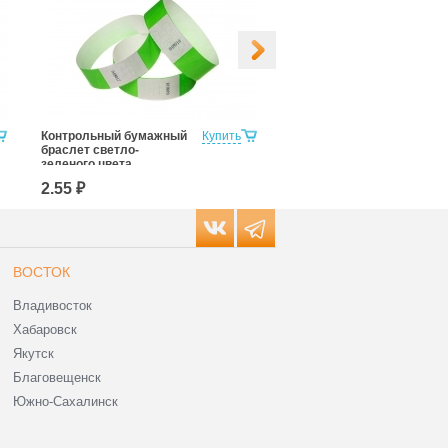
Контрольный бумажный
Купить
контрольный бумажный
браслет светло-
браслет цвета розовый
зеленого цвета
неон
2.55 ₽
2.55 ₽
ВОСТОК
Владивосток
Хабаровск
Якутск
Благовещенск
Южно-Сахалинск