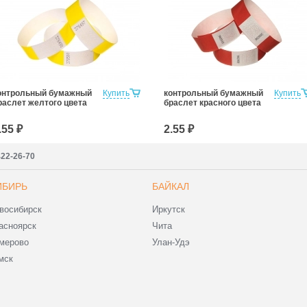
онтрольный бумажный
Купить
контрольный бумажный
Купить
раслет желтого цвета
браслет красного цвета
.55 ₽
2.55 ₽
422-26-70
ИБИРЬ
БАЙКАЛ
восибирск
Иркутск
асноярск
Чита
мерово
Улан-Удэ
мск