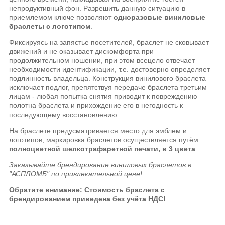
непродуктивный фон. Разрешить данную ситуацию в
приемлемом ключе позволяют
одноразовые виниловые
браслеты с логотипом
.
Фиксируясь на запястье посетителей, браслет не сковывает
движений и не оказывает дискомфорта при
продолжительном ношении, при этом всецело отвечает
необходимости идентификации, т.е. достоверно определяет
подлинность владельца. Конструкция винилового браслета
исключает подлог, препятствуя передаче браслета третьим
лицам - любая попытка снятия приводит к повреждению
полотна браслета и прихождение его в негодность к
последующему восстановлению.
На браслете предусматривается место для эмблем и
логотипов, маркировка браслетов осуществляется путём
полноцветной шелкотрафаретной печати, в 3 цвета
.
Заказывайте брендирование виниловых браслетов в
"АСПЛОМБ" по привлекательной цене!
Обратите внимание: Стоимость
браслета с
брендированием
приведена без учёта НДС!