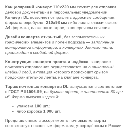
Канцелярский конверт 110х220 мм
служит для отправки
деловой документации и персональных уведомлений.
Конверт DL
позволяет отправлять адресные сообщения,
формата евробуклет
210х98 мм
либо листы классического
А4
формата, сложенные втрое, в поперечном сечении.
Дизайн конверта открытый
, без вспомогательных
графических элементов и полей подсказа —
заполнение
контрольной информации, в конвертах данного типа,
происходит в свободной форме
.
Конструкция конверта проста и надёжна
, запирание
почтового отправления осуществляется на
силиконовый
клейкий слой
, активация которого происходит срывом
предохранительной ленты, на клапане конверта.
Тираж почтовых конвертов DL
выпускается в соответствии
с
ГОСТ Р 51506-99
, на
бумаге офсет, с плотностью 80 гр./
м²
. Форма выпуска изделий:
упаковка
100 шт
.;
либо коробка
1 000 шт
.
Представленные в ассортименте почтовые конверты
соответствуют основным форматам, утверждённым в России: