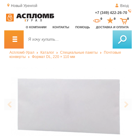
Новый Уренгой
Вход
+7 (349) 422-26-70
За
0
0
0
о
О КОМПАНИИ
КОНТАКТЫ
ПОМОЩЬ
ДОСТАВКА И ОПЛАТА
зв
Аспломб-Урал
Каталог
Специальные пакеты
Почтовые
конверты
Формат DL, 220 × 110 мм