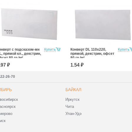
онверт с подсказом-мн
Купить
Конверт DL 110x220,
Купить
L, прямой кл., декстрин,
прямой, декстрин, офсет
фсет 80 гр./м²
80 гр./м²
.97 ₽
1.54 ₽
422-26-70
ИБИРЬ
БАЙКАЛ
восибирск
Иркутск
асноярск
Чита
мерово
Улан-Удэ
мск