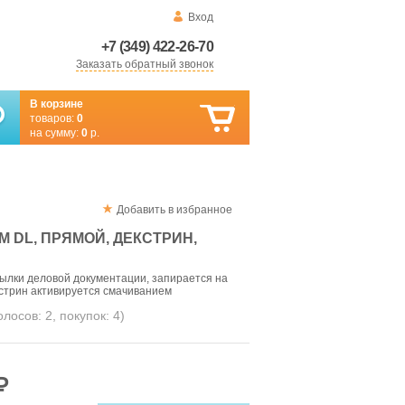
Вход
+7 (349) 422-26-70
Заказать обратный звонок
В корзине
товаров:
0
на сумму:
0
р.
Добавить в избранное
 DL, ПРЯМОЙ, ДЕКСТРИН,
ылки деловой документации, запирается на
кстрин активируется смачиванием
голосов:
2
, покупок:
4
)
₽