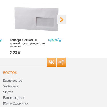
Конверт с окном DL,
Купить
Конверт DL 110x220,
прямой, декстрин, офсет
прямой, силикон, офсет
80 гр./м²
80 гр./м²
2.23 ₽
2.00 ₽
ВОСТОК
Владивосток
Хабаровск
Якутск
Благовещенск
Южно-Сахалинск