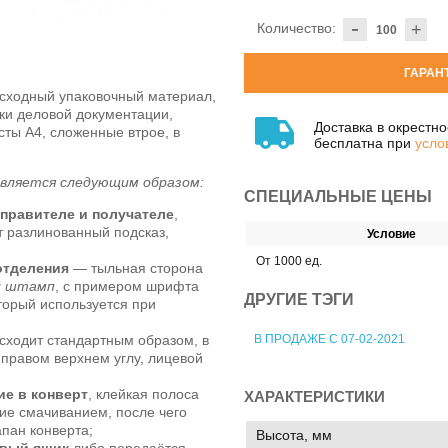
-
Количество:
+
ГАРАН
ходный упаковочный материал,
ки деловой документации,
Доставка в окрестн
сты А4, сложенные втрое, в
бесплатна при
усло
вляется следующим образом:
СПЕЦИАЛЬНЫЕ ЦЕНЫ
правителе и получателе
,
т разлинованный подсказ,
Условие
От 1000 ед.
отделения
— тыльная сторона
й штамп
, с примером шрифта
ДРУГИЕ ТЭГИ
торый используется при
В ПРОДАЖЕ С 07-02-2021
сходит стандартным образом, в
 правом верхнем углу, лицевой
ие в конверт
, клейкая полоса
ХАРАКТЕРИСТИКИ
вие смачиванием, после чего
апан конверта;
Высота, мм
овый ящик
либо передаётся