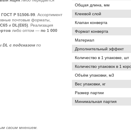
Общая длина, мм
Клеевой слой
т
ГОСТ Р 51506-99
. Ассортимент
новные почтовые форматы,
Клапан конверта
C65
и
DL(E65)
. Реализация
ертов
либо оптом —
по 1 000
Формат конверта
Материал
 DL с подсказом
по
Дополнительный эффект
Количество в 1 упаковке, шт
Количество упаковок в 1 кор
Объём упаковки, м3
Вес упаковки, кг
Размер партии
Минимальная партия
ым своим мнением.