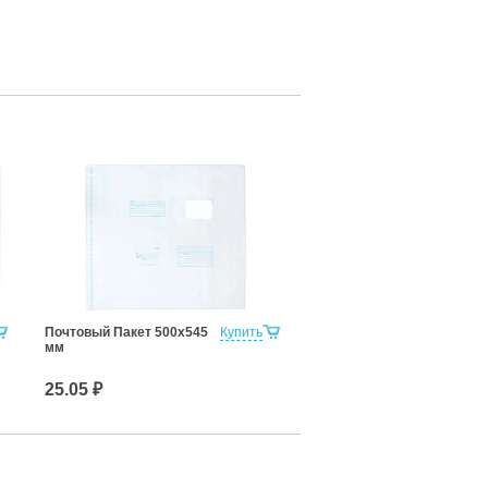
Почтовый Пакет 500х545
Купить
мм
25.05 ₽