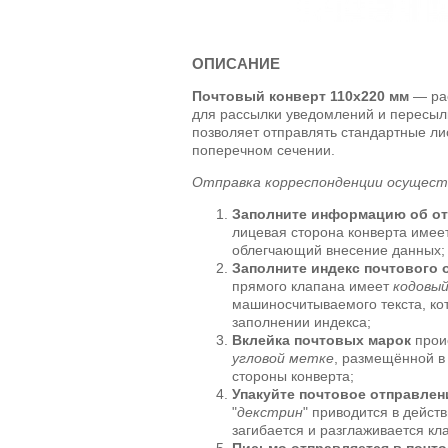
ОПИСАНИЕ
Почтовый конверт 110х220 мм
— рас
для рассылки уведомлений и пересыл
позволяет отправлять стандартные ли
поперечном сечении.
Отправка корреспонденции осущест
Заполните информацию об от
лицевая сторона конверта имее
облегчающий внесение данных;
Заполните индекс почтового 
прямого клапана имеет
кодовы
машиносчитываемого текста, ко
заполнении индекса;
Вклейка почтовых марок
прои
угловой метке
, размещённой в
стороны конверта;
Упакуйте почтовое отправлен
"
декстрин
" приводится в дейст
загибается и разглаживается кл
Письмо отправляется в почт