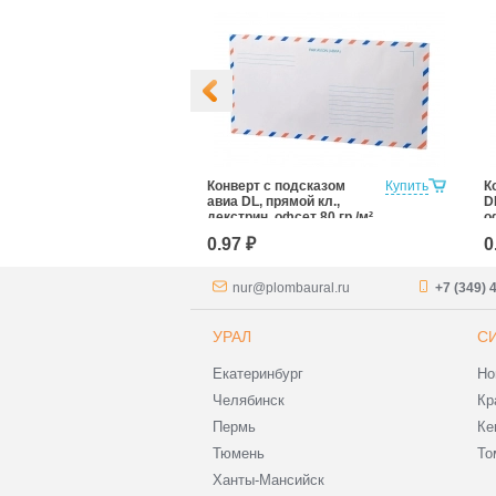
окном DL,
Купить
Конверт с подсказом
Купить
К
иликон, офсет
авиа DL, прямой кл.,
D
декстрин, офсет 80 гр./м²
о
0.97 ₽
0
nur@plombaural.ru
+7 (349) 
УРАЛ
С
Екатеринбург
Но
Челябинск
Кр
Пермь
Ке
Тюмень
То
Ханты-Мансийск