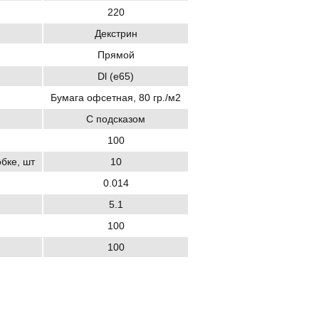
220
Декстрин
Прямой
Dl (e65)
Бумага офсетная, 80 гр./м2
С подсказом
100
обке, шт
10
0.014
5.1
100
100