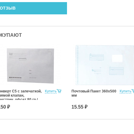
 ОТЗЫВ
ОКУПАЮТ
онверт С5 с запечаткой,
Купить
Почтовый Пакет 360х500
Купить
рямой клапан,
мм
екстрин, офсет 80 гр./
², с подсказом
.50 ₽
15.55 ₽