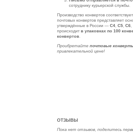
сотруднику курьерской службы.
Производство конвертов соответствуе
почтовых конвертов представляет ос
утверждённые в России —
C4
,
C5
,
C6
,
происходит
в упаковках по 100 конв
конвертов
.
Проибретайте
почтовые конверты
привлекательной цене!
ОТЗЫВЫ
Пока нет отзывов, поделитесь перв