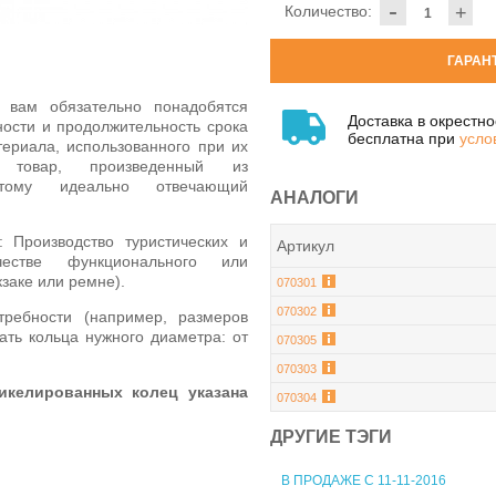
-
Количество:
+
ГАРАН
 вам обязательно понадобятся
Доставка в окрестн
ости и продолжительность срока
бесплатна при
усло
териала, использованного при их
 товар, произведенный из
тому идеально отвечающий
АНАЛОГИ
 Производство туристических и
Артикул
честве функционального или
заке или ремне).
070301
070302
ребности (например, размеров
ать кольца нужного диаметра: от
070305
070303
икелированных колец указана
070304
ДРУГИЕ ТЭГИ
В ПРОДАЖЕ С 11-11-2016