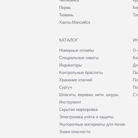
Челябинск
Кр
Пермь
Ке
Тюмень
То
Ханты-Мансийск
КАТАЛОГ
И
Номерные пломбы
О 
Специальные пакеты
Ко
Индикаторы
До
Контрольные браслеты
Пр
Хранение ключей
По
Сургуч
По
Шпагаты, веревки, нити, шнуры.
Ст
Инструмент
Скрытая маркировка
Электроника учёта и защиты
Укупорочные материалы для бочек
Знаки опасности