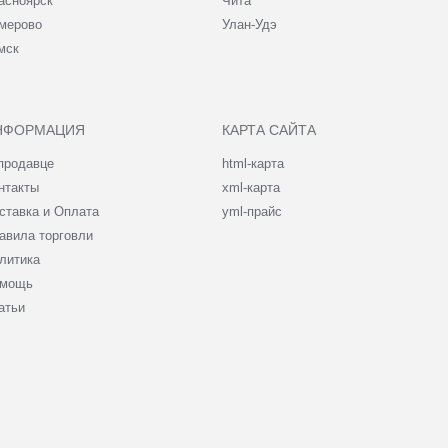
асноярск
Чита
мерово
Улан-Удэ
мск
НФОРМАЦИЯ
КАРТА САЙТА
продавце
html-карта
нтакты
xml-карта
ставка и Оплата
yml-прайс
авила торговли
литика
мощь
атьи