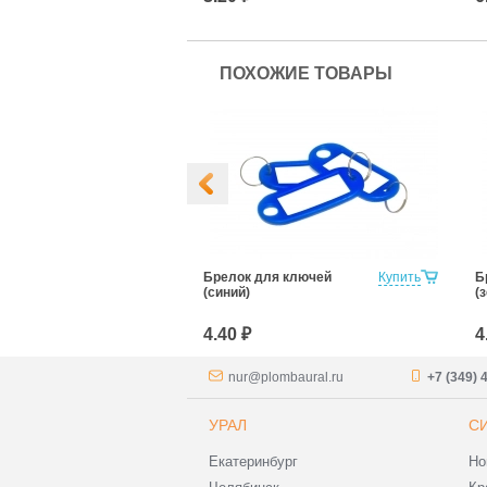
ПОХОЖИЕ ТОВАРЫ
я ключей
Купить
Брелок для ключей
Купить
Б
(синий)
(
4.40 ₽
4
nur@plombaural.ru
+7 (349) 
УРАЛ
С
Екатеринбург
Но