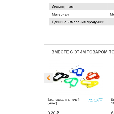
Диаметр, мм
Материал
М
Единица измерения продукции
ВМЕСТЕ С ЭТИМ ТОВАРОМ П
д пластилин,
Купить
Брелоки для ключей
Купить
К
4мм (ручка-
(микс)
1
3.20 ₽
6