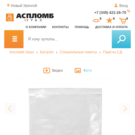
Новый Уренгой
Вход
+7 (349) 422-26-70
За
0
0
0
о
О КОМПАНИИ
КОНТАКТЫ
ПОМОЩЬ
ДОСТАВКА И ОПЛАТА
зв
Аспломб-Урал
Каталог
Специальные пакеты
Пакеты СД
Видео
Фото