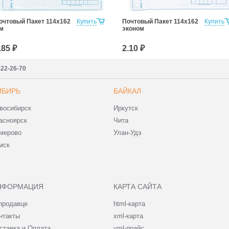
очтовый Пакет 114х162
Купить
Почтовый Пакет 114х162
Купить
м
эконом
.85 ₽
2.10 ₽
422-26-70
ИБИРЬ
БАЙКАЛ
восибирск
Иркутск
асноярск
Чита
мерово
Улан-Удэ
мск
НФОРМАЦИЯ
КАРТА САЙТА
продавце
html-карта
нтакты
xml-карта
ставка и Оплата
yml-прайс