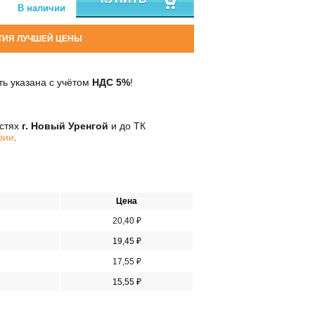
В наличии
ТИЯ ЛУЧШЕЙ ЦЕНЫ
ь указана с учётом
НДС 5%
!
остях
г. Новый Уренгой
и до ТК
вии
.
Цена
20,40 ₽
19,45 ₽
17,55 ₽
15,55 ₽