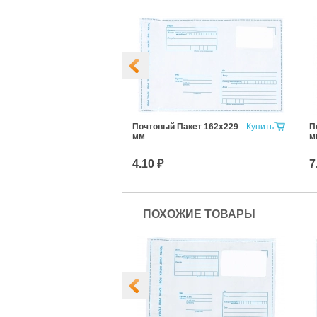
Пакет 787х750
Купить
Почтовый Пакет 162х229
Купить
П
мм
м
4.10 ₽
7
ПОХОЖИЕ ТОВАРЫ