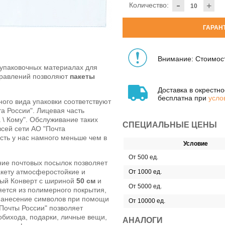
-
Количество:
+
ГАРАН
Внимание: Стоимост
 упаковочных материалах для
правлений позволяют
пакеты
Доставка в окрестн
бесплатна при
усло
ного вида упаковки соответствуют
а России". Лицевая часть
 \ Кому". Обслуживание таких
СПЕЦИАЛЬНЫЕ ЦЕНЫ
всей сети
АО
"Почта
сть у нас намного меньше чем в
Условие
От 500 ед.
ние почтовых посылок позволяет
ету атмосферостойкие и
От 1000 ед.
вый Конверт с шириной
50 см
и
От 5000 ед.
яется из полимерного покрытия,
нанесение символов при помощи
От 10000 ед.
"Почты России" позволяет
бихода, подарки, личные вещи,
АНАЛОГИ