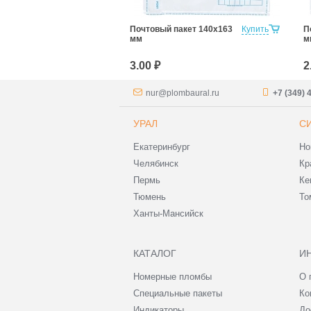
Пакет 250х353
Купить
Почтовый пакет 140х163
Купить
П
мм
м
3.00 ₽
2
nur@plombaural.ru
+7 (349) 
УРАЛ
С
Екатеринбург
Но
Челябинск
Кр
Пермь
Ке
Тюмень
То
Ханты-Мансийск
КАТАЛОГ
И
Номерные пломбы
О 
Специальные пакеты
Ко
Индикаторы
До