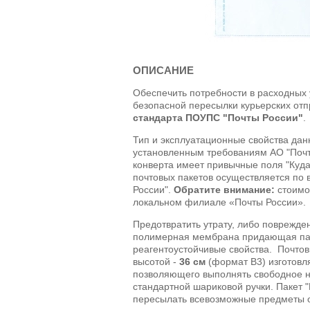
ОПИСАНИЕ
Обеспечить потребности в расходных
безопасной пересылки курьерских от
стандарта ПОУПС "Почты России"
.
Тип и эксплуатационные свойства дан
установленным требованиям
АО
"Почт
конверта имеет привычные поля "Куда
почтовых пакетов осуществляется по 
России".
Обратите внимание:
стоимо
локальном филиале «Почты России».
Предотвратить утрату, либо поврежде
полимерная мембрана придающая пак
реагентоустойчивые свойства. Почто
высотой -
36 см
(формат В3)
изготовл
позволяющего выполнять свободное 
стандартной шариковой ручки. Пакет 
пересылать всевозможные предметы о