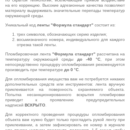
по скрытой технологии, исключающей прямое воздействие
на его коррекцию. Высокие адгезионные качества позволяют
материалу выдерживать значительные перепады температур
окружающей среды.
Уникальный код
ленты "Формула стандарт"
состоит из:
трех символов, обозначающих серию изделия;
восьмизначного номера, индивидуального для каждого
отрезка такой ленты.
Пломбировочная лента
"Формула стандарт"
рассчитана на
температуру окружающей среды
до -40 °C
, при этом
непосредственно процедуру опломбирования рекомендуется
производить при температуре
до 0 °C
.
Для опломбирования имущества вам не потребуется никаких
дополнительных средств или инструментов: лента вручную
приклеивается на поверхность охраняемого объекта.
Попытка несанкционированного вскрытия пломбировки
приводит к проявлению предупредительных
надписей
ВСКРЫТО
.
Для корректного проведения процедуры опломбирования
объекта вам нужно будет только прогладить рукой ленту при
приклеивании, а затем зафиксировать ее номер в журнале