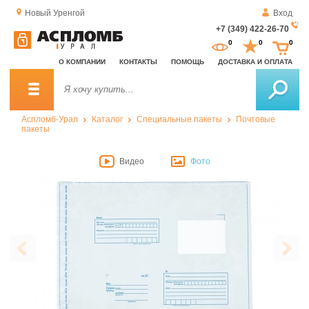
Новый Уренгой
Вход
+7 (349) 422-26-70
За
0
0
0
о
О КОМПАНИИ
КОНТАКТЫ
ПОМОЩЬ
ДОСТАВКА И ОПЛАТА
зв
Аспломб-Урал
Каталог
Специальные пакеты
Почтовые
пакеты
Видео
Фото