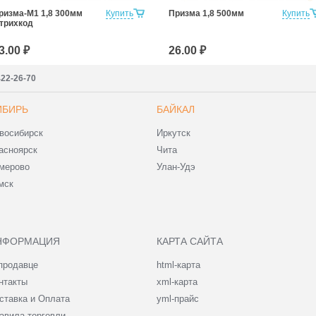
ризма-М1 1,8 300мм
Купить
Призма 1,8 500мм
Купить
трихкод
3.00 ₽
26.00 ₽
422-26-70
ИБИРЬ
БАЙКАЛ
восибирск
Иркутск
асноярск
Чита
мерово
Улан-Удэ
мск
НФОРМАЦИЯ
КАРТА САЙТА
продавце
html-карта
нтакты
xml-карта
ставка и Оплата
yml-прайс
авила торговли