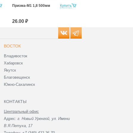
Призма-М1 1,8 500мм
Купить
призма-м1 1,8 500мм
штрихкод
26.00 ₽
26.00 ₽
ВОСТОК
Владивосток
Хабаровск
Якутск
Благовещенск
Южно-Сахалинск
КОНТАКТЫ
Центральный офис
Адрес:
г. Новый Уренгой, ул. Имени
В.Я.Петуха, 17
Телефон:
+7 (349) 422-26-70