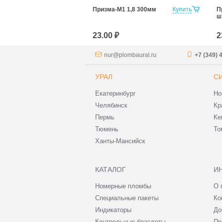
 1,8 1000мм
Купить
Призма-М1 1,8 300мм
Купить
П
ш
23.00 ₽
2
nur@plombaural.ru
+7 (349) 
УРАЛ
С
Екатеринбург
Но
Челябинск
Кр
Пермь
Ке
Тюмень
То
Ханты-Мансийск
КАТАЛОГ
И
Номерные пломбы
О 
Специальные пакеты
Ко
Индикаторы
До
Контрольные браслеты
Пр