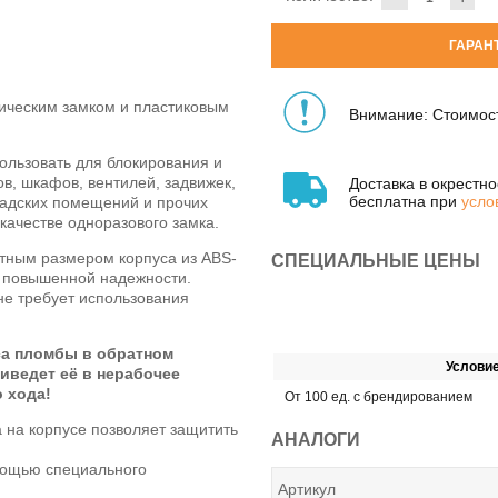
ГАРАН
ческим замком и пластиковым
Внимание: Стоимост
льзовать для блокирования и
в, шкафов, вентилей, задвижек,
Доставка в окрестн
бесплатна при
усло
ладских помещений и прочих
качестве одноразового замка.
ным размером корпуса из ABS-
СПЕЦИАЛЬНЫЕ ЦЕНЫ
 повышенной надежности.
не требует использования
а пломбы в обратном
Услови
иведет её в нерабочее
о хода!
От 100 ед. с брендированием
 на корпусе позволяет защитить
АНАЛОГИ
ощью специального
Артикул