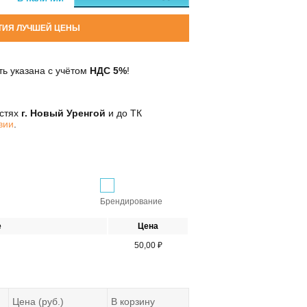
ТИЯ ЛУЧШЕЙ ЦЕНЫ
ь указана с учётом
НДС 5%
!
остях
г. Новый Уренгой
и до ТК
вии
.
Брендирование
е
Цена
50,00 ₽
Цена (руб.)
В корзину