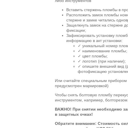
либо инструментов
Вставить стержень пломбы в пр
Расположить замок пломбы номе
стержне и замке читались одно
Защелкнуть замок на стержне д
фиксации;
Зафиксировать установку пломб
информацию в акт установки:
✓
уникальный номер пло
✓
наименование пломбы;
✓
цвет пломбы;
✓
логотип (при наличии);
✓
опишите внешний вид (
фотофиксацию установлен
Или считайте специальным прибором 
предусмотрен маркировкой)
Чтобы снять болтовую пломбу переку
инструментом, например, болторезом
ВАЖНО! При снятии необходимо за
в защитных очках!
Обратите внимание: Стоимость си