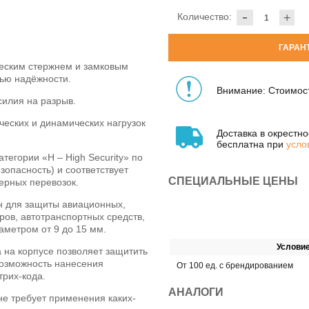
-
Количество:
+
ГАРАН
еским стержнем и замковым
ью надёжности.
Внимание: Стоимост
силия на разрыв.
еских и динамических нагрузок
Доставка в окрестн
бесплатна при
усло
тегории «H – High Security» по
зопасность) и соответствует
СПЕЦИАЛЬНЫЕ ЦЕНЫ
ерных перевозок.
н для защиты авиационных,
ов, автотранспортных средств,
етром от 9 до 15 мм.
Услови
 на корпусе позволяет защитить
озможность нанесения
От 100 ед. с брендированием
трих-кода.
АНАЛОГИ
не требует применения каких-