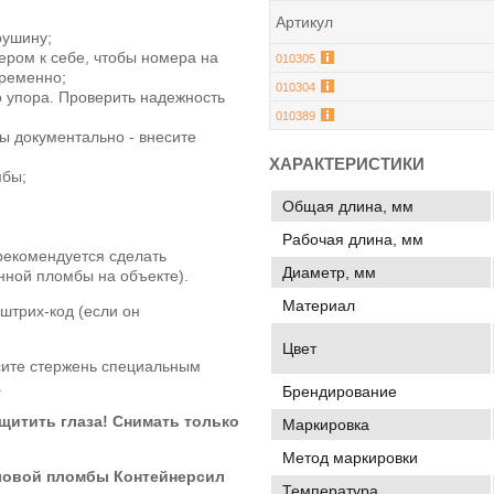
Артикул
оушину;
ром к себе, чтобы номера на
010305
временно;
010304
о упора. Проверить надежность
010389
ы документально - внесите
ХАРАКТЕРИСТИКИ
мбы;
Общая длина, мм
Рабочая длина, мм
рекомендуется сделать
Диаметр, мм
ной пломбы на объекте).
Материал
штрих-код (если он
Цвет
сите стержень специальным
.
Брендирование
щитить глаза! Снимать только
Маркировка
Метод маркировки
ловой пломбы Контейнерсил
Температура