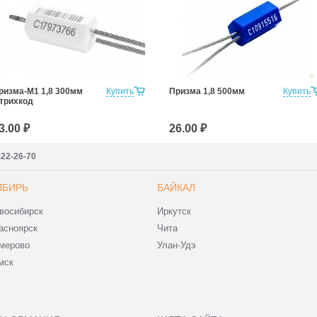
ризма-М1 1,8 300мм
Купить
Призма 1,8 500мм
Купить
трихкод
3.00 ₽
26.00 ₽
422-26-70
ИБИРЬ
БАЙКАЛ
восибирск
Иркутск
асноярск
Чита
мерово
Улан-Удэ
мск