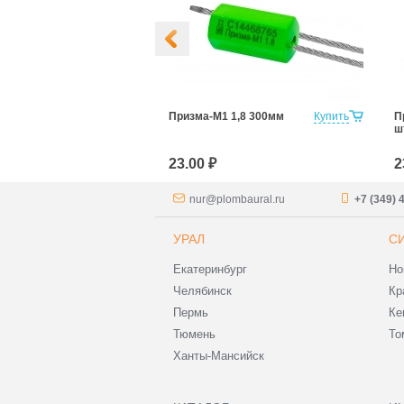
 1,8 1000мм
Купить
Призма-М1 1,8 300мм
Купить
П
ш
23.00 ₽
2
nur@plombaural.ru
+7 (349) 
УРАЛ
С
Екатеринбург
Но
Челябинск
Кр
Пермь
Ке
Тюмень
То
Ханты-Мансийск