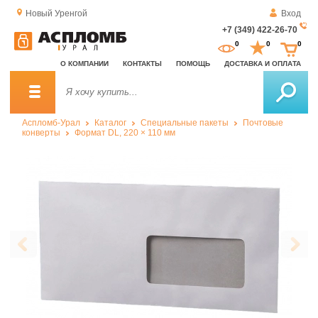
Новый Уренгой
Вход
+7 (349) 422-26-70
За
0
0
0
о
О КОМПАНИИ
КОНТАКТЫ
ПОМОЩЬ
ДОСТАВКА И ОПЛАТА
зв
Аспломб-Урал
Каталог
Специальные пакеты
Почтовые
конверты
Формат DL, 220 × 110 мм