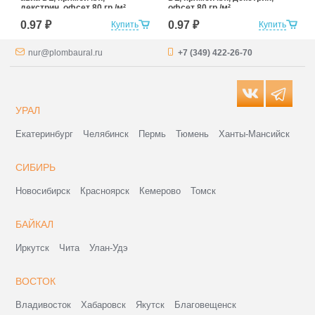
декстрин, офсет 80 гр./м²
офсет 80 гр./м²
0.97 ₽
0.97 ₽
Купить
Купить
nur@plombaural.ru
+7 (349) 422-26-70
УРАЛ
Екатеринбург
Челябинск
Пермь
Тюмень
Ханты-Мансийск
СИБИРЬ
Новосибирск
Красноярск
Кемерово
Томск
БАЙКАЛ
Иркутск
Чита
Улан-Удэ
ВОСТОК
Владивосток
Хабаровск
Якутск
Благовещенск