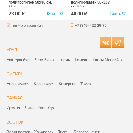
полипропилен 50x80 см,
полипропилен 56x107
25 кг
см, 50 кг
23.00 ₽
40.00 ₽
Купить
Купить
nur@plombaural.ru
+7 (349) 422-26-70
УРАЛ
Екатеринбург
Челябинск
Пермь
Тюмень
Ханты-Мансийск
СИБИРЬ
Новосибирск
Красноярск
Кемерово
Томск
БАЙКАЛ
Иркутск
Чита
Улан-Удэ
ВОСТОК
Владивосток
Хабаровск
Якутск
Благовещенск